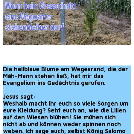
Die hellblaue Blume am Wegesrand, die der
Mäh-Mann stehen ließ, hat mir das
Evangelium ins Gedächtnis gerufen.
Jesus sagt:
Weshalb macht ihr euch so viele Sorgen um
eure Kleidung? Seht euch an, wie die Lilien
auf den Wiesen blühen! Sie mühen sich
nicht ab und können weder spinnen noch
weben. Ich sage euch, selbst König Salomo