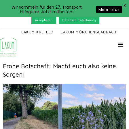
X
Das LAKUM verwendet Cookies. Wenn Sie auf der Seite
Wir sammeln für den 27. Transport
Mehr Infos
Hilfsgüter. Jetzt mithelfen!
weitersurfen, stimmen Sie der Cookie-Nutzung zu.
Akzeptieren
Datenschutzerklärung
LAKUM KREFELD
LAKUM MÖNCHENGLADBACH
Frohe Botschaft: Macht euch also keine
Sorgen!