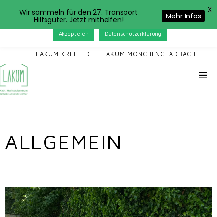
X
Das LAKUM verwendet Cookies. Wenn Sie auf der Seite
Wir sammeln für den 27. Transport
Mehr Infos
Hilfsgüter. Jetzt mithelfen!
weitersurfen, stimmen Sie der Cookie-Nutzung zu.
Akzeptieren
Datenschutzerklärung
LAKUM KREFELD
LAKUM MÖNCHENGLADBACH
ALLGEMEIN