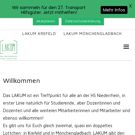
X
Das LAKUM verwendet Cookies. Wenn Sie auf der Seite
Wir sammeln für den 27. Transport
Mehr Infos
Hilfsgüter. Jetzt mithelfen!
weitersurfen, stimmen Sie der Cookie-Nutzung zu.
Akzeptieren
Datenschutzerklärung
LAKUM KREFELD
LAKUM MÖNCHENGLADBACH
Willkommen
Das LAKUM ist ein Treffpunkt für alle an der HS Niederrhein, in
erster Linie natürlich für Studierende, aber Dozentinnen und
Dozenten und alle weiteren Mitarbeiterinnen und Mitarbeiter sind
ebenso willkommen!
Es gibt uns für Euch gleich zweimal, quasi ein doppeltes
Lottchen: in Krefeld und in Mönchengladbach. LAKUM gibt den