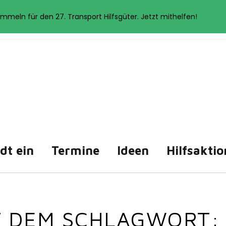
et Cookies. Wenn Sie auf der Seite weitersurfen, stimmen Sie der 
mmeln für den 27. Transport Hilfsgüter. Jetzt mithelfen!
Akzeptieren
Datenschutzerklärung
ädt ein
Termine
Ideen
Hilfsaktio
IT DEM SCHLAGWORT: