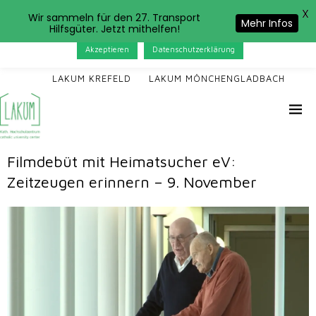
X
Das LAKUM verwendet Cookies. Wenn Sie auf der Seite
Wir sammeln für den 27. Transport
Mehr Infos
Hilfsgüter. Jetzt mithelfen!
weitersurfen, stimmen Sie der Cookie-Nutzung zu.
Akzeptieren
Datenschutzerklärung
LAKUM KREFELD
LAKUM MÖNCHENGLADBACH
Filmdebüt mit Heimatsucher eV:
Zeitzeugen erinnern – 9. November