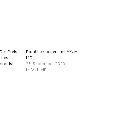
Der Preis
Rafał Londo neu im LAKUM
iches
MG
befrist
25. September 2023
In "Aktuell"