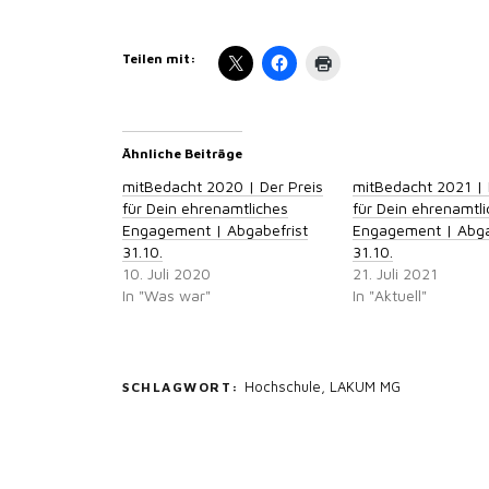
Teilen mit:
Ähnliche Beiträge
mitBedacht 2020 | Der Preis
mitBedacht 2021 | 
für Dein ehrenamtliches
für Dein ehrenamtl
Engagement | Abgabefrist
Engagement | Abga
31.10.
31.10.
10. Juli 2020
21. Juli 2021
In "Was war"
In "Aktuell"
Hochschule
,
LAKUM MG
SCHLAGWORT: