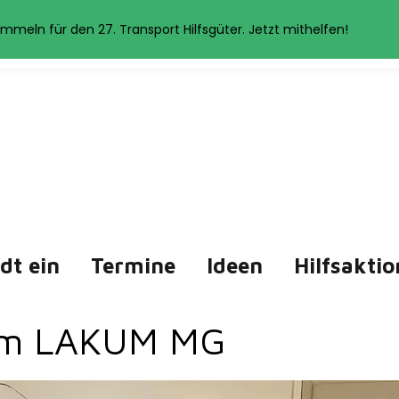
et Cookies. Wenn Sie auf der Seite weitersurfen, stimmen Sie der 
mmeln für den 27. Transport Hilfsgüter. Jetzt mithelfen!
Akzeptieren
Datenschutzerklärung
ädt ein
Termine
Ideen
Hilfsaktio
 im LAKUM MG