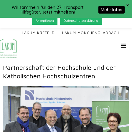
X
Das LAKUM verwendet Cookies. Wenn Sie auf der Seite
Wir sammeln für den 27. Transport
Mehr Infos
Hilfsgüter. Jetzt mithelfen!
weitersurfen, stimmen Sie der Cookie-Nutzung zu.
Akzeptieren
Datenschutzerklärung
LAKUM KREFELD
LAKUM MÖNCHENGLADBACH
Partnerschaft der Hochschule und der
Katholischen Hochschulzentren