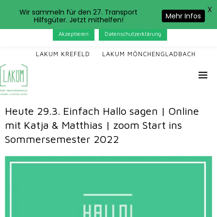
X
Das LAKUM verwendet Cookies. Wenn Sie auf der Seite
Wir sammeln für den 27. Transport
Mehr Infos
Hilfsgüter. Jetzt mithelfen!
weitersurfen, stimmen Sie der Cookie-Nutzung zu.
Akzeptieren
Datenschutzerklärung
LAKUM KREFELD
LAKUM MÖNCHENGLADBACH
Heute 29.3. Einfach Hallo sagen | Online
mit Katja & Matthias | zoom Start ins
Sommersemester 2022