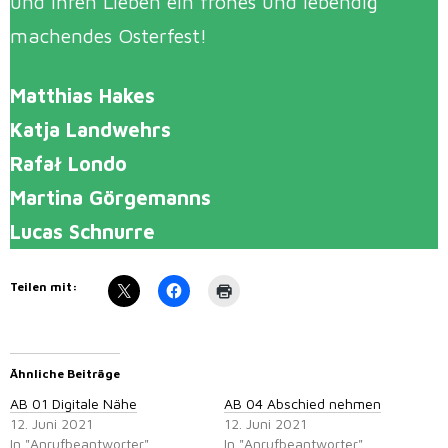
und Ihren Lieben ein frohes und lebendig
machendes Osterfest!
Matthias Hakes
Katja Landwehrs
Rafał Londo
Martina Görgemanns
Lucas Schnurre
Teilen mit:
Ähnliche Beiträge
AB 01 Digitale Nähe
AB 04 Abschied nehmen
12. Juni 2021
12. Juni 2021
In "Anrufbeantworter"
In "Anrufbeantworter"