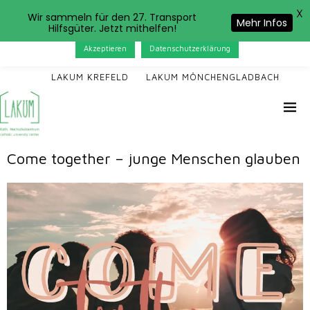
X
Das LAKUM verwendet Cookies. Wenn Sie auf der Seite
Wir sammeln für den 27. Transport
Mehr Infos
Hilfsgüter. Jetzt mithelfen!
weitersurfen, stimmen Sie der Cookie-Nutzung zu.
Akzeptieren
Datenschutzerklärung
LAKUM KREFELD
LAKUM MÖNCHENGLADBACH
Come together – junge Menschen glauben