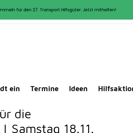
et Cookies. Wenn Sie auf der Seite weitersurfen, stimmen Sie der 
mmeln für den 27. Transport Hilfsgüter. Jetzt mithelfen!
Akzeptieren
Datenschutzerklärung
ädt ein
Termine
Ideen
Hilfsaktio
ür die
| Samstag 18.11.