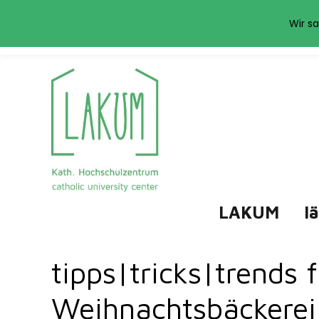
Das LAKUM verwend
Wir sa
LAKUM
l
tipps|tricks|trends f
Weihnachtsbäckerei 