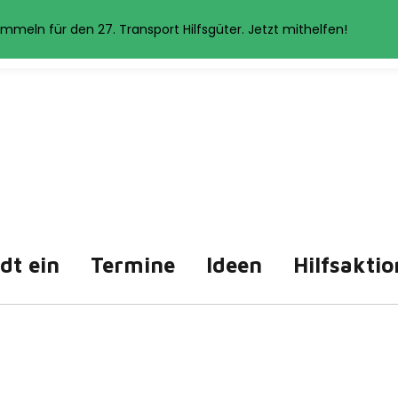
et Cookies. Wenn Sie auf der Seite weitersurfen, stimmen Sie der 
mmeln für den 27. Transport Hilfsgüter. Jetzt mithelfen!
Akzeptieren
Datenschutzerklärung
ädt ein
Termine
Ideen
Hilfsaktio