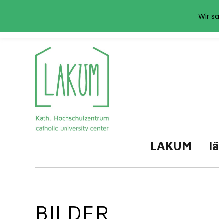
Das LAKUM verwend
Wir sa
LAKUM
l
BILDER