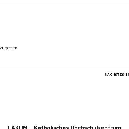
zugeben.
NÄCHSTES B
LAKUM – Katholisches Hochschulzentrum