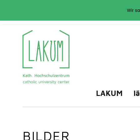
Das LAKUM verwend
Wir sa
LAKUM
l
BILDER