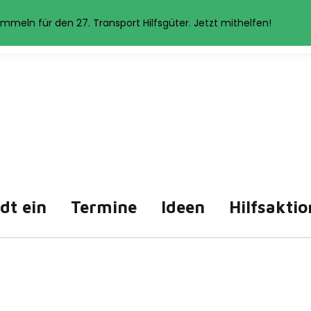
et Cookies. Wenn Sie auf der Seite weitersurfen, stimmen Sie der 
mmeln für den 27. Transport Hilfsgüter. Jetzt mithelfen!
Akzeptieren
Datenschutzerklärung
ädt ein
Termine
Ideen
Hilfsaktio