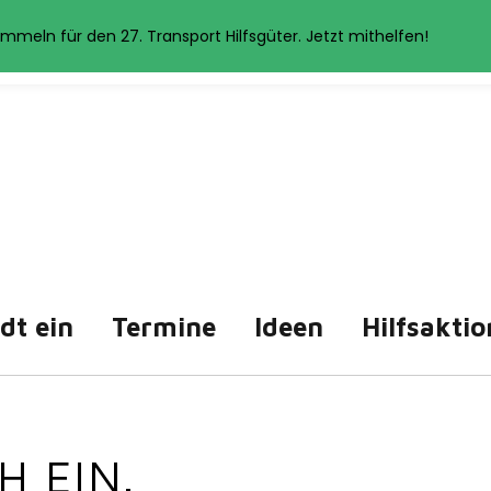
et Cookies. Wenn Sie auf der Seite weitersurfen, stimmen Sie der 
mmeln für den 27. Transport Hilfsgüter. Jetzt mithelfen!
Akzeptieren
Datenschutzerklärung
ädt ein
Termine
Ideen
Hilfsaktio
H EIN.