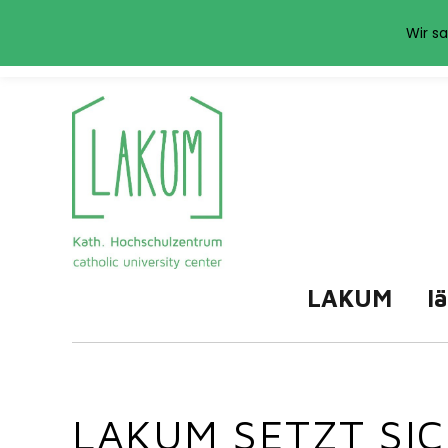
Das LAKUM verwend
Wir sa
LAKUM
l
LAKUM SETZT SIC