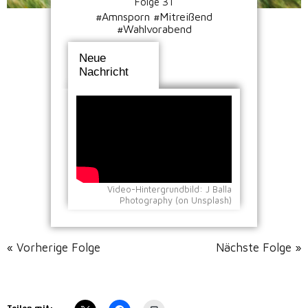
Folge 31
#Amnsporn #Mitreißend
#Wahlvorabend
Neue
Nachricht
Video-Hintergrundbild: J Balla
Photography (on Unsplash)
« Vorherige Folge
Nächste Folge »
Teilen mit: