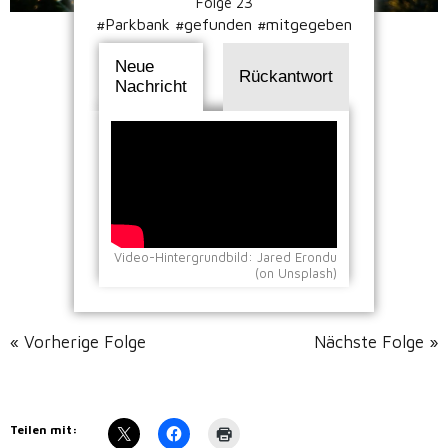
Folge 23
#Parkbank #gefunden #mitgegeben
Neue
Rückantwort
Nachricht
Video-Hintergrundbild: Jared Erondu
(on Unsplash)
« Vorherige Folge
Nächste Folge »
Teilen mit: