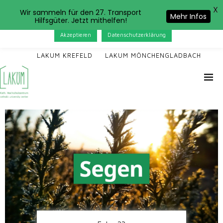
X
Das LAKUM verwendet Cookies. Wenn Sie auf der Seite
Wir sammeln für den 27. Transport
Mehr Infos
Hilfsgüter. Jetzt mithelfen!
weitersurfen, stimmen Sie der Cookie-Nutzung zu.
Akzeptieren
Datenschutzerklärung
LAKUM KREFELD
LAKUM MÖNCHENGLADBACH