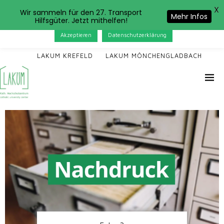
X
Das LAKUM verwendet Cookies. Wenn Sie auf der Seite
Wir sammeln für den 27. Transport
Mehr Infos
Hilfsgüter. Jetzt mithelfen!
weitersurfen, stimmen Sie der Cookie-Nutzung zu.
Akzeptieren
Datenschutzerklärung
LAKUM KREFELD
LAKUM MÖNCHENGLADBACH