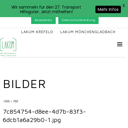
X
Das LAKUM verwendet Cookies. Wenn Sie auf der Seite
Wir sammeln für den 27. Transport
Mehr Infos
Hilfsgüter. Jetzt mithelfen!
weitersurfen, stimmen Sie der Cookie-Nutzung zu.
Akzeptieren
Datenschutzerklärung
LAKUM KREFELD
LAKUM MÖNCHENGLADBACH
BILDER
1366 × 768
7c854754-d8ee-4d7b-83f3-
6dcb1a6a29b0-1.jpg