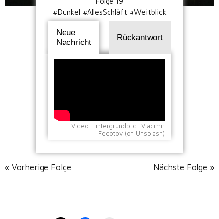
Folge 19
#Dunkel #AllesSchläft #Weitblick
Neue
Rückantwort
Nachricht
Video-Hintergrundbild: Vladimir
Fedotov (on Unsplash)
« Vorherige Folge
Nächste Folge »