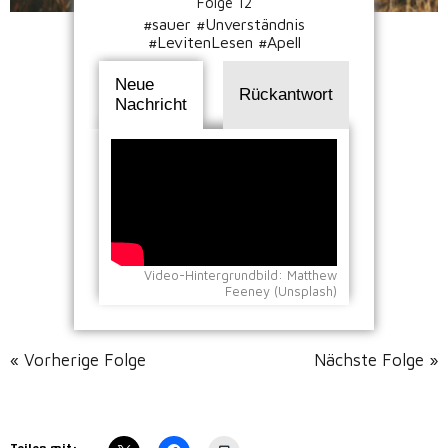
Folge 12
#sauer #Unverständnis
#LevitenLesen #Apell
Neue
Rückantwort
Nachricht
Video-Hintergrundbild: Matthew
Feeney (Unsplash)
« Vorherige Folge
Nächste Folge »
Teilen mit: