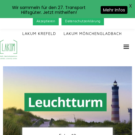
X
Das LAKUM verwendet Cookies. Wenn Sie auf der Seite
Wir sammeln für den 27. Transport
Mehr Infos
Hilfsgüter. Jetzt mithelfen!
weitersurfen, stimmen Sie der Cookie-Nutzung zu.
Akzeptieren
Datenschutzerklärung
LAKUM KREFELD
LAKUM MÖNCHENGLADBACH