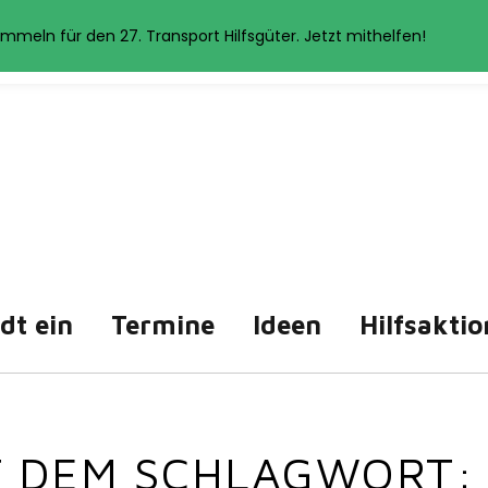
et Cookies. Wenn Sie auf der Seite weitersurfen, stimmen Sie der 
mmeln für den 27. Transport Hilfsgüter. Jetzt mithelfen!
Akzeptieren
Datenschutzerklärung
ädt ein
Termine
Ideen
Hilfsaktio
IT DEM SCHLAGWORT: