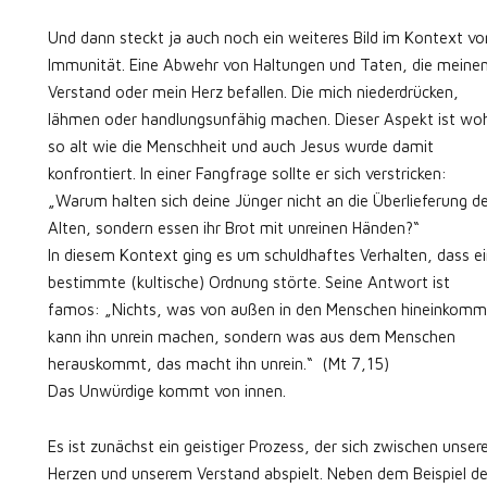
Und dann steckt ja auch noch ein weiteres Bild im Kontext vo
Immunität. Eine Abwehr von Haltungen und Taten, die meine
Verstand oder mein Herz befallen. Die mich niederdrücken,
lähmen oder handlungsunfähig machen. Dieser Aspekt ist wo
so alt wie die Menschheit und auch Jesus wurde damit
konfrontiert. In einer Fangfrage sollte er sich verstricken:
„Warum halten sich deine Jünger nicht an die Überlieferung d
Alten, sondern essen ihr Brot mit unreinen Händen?“
In diesem Kontext ging es um schuldhaftes Verhalten, dass e
bestimmte (kultische) Ordnung störte. Seine Antwort ist
famos: „Nichts, was von außen in den Menschen hineinkomm
kann ihn unrein machen, sondern was aus dem Menschen
herauskommt, das macht ihn unrein.“ (Mt 7,15)
Das Unwürdige kommt von innen.
Es ist zunächst ein geistiger Prozess, der sich zwischen unse
Herzen und unserem Verstand abspielt. Neben dem Beispiel d