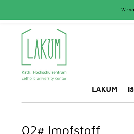
Das LAKUM verwend
Wir sa
LAKUM
l
02# Impfstoff