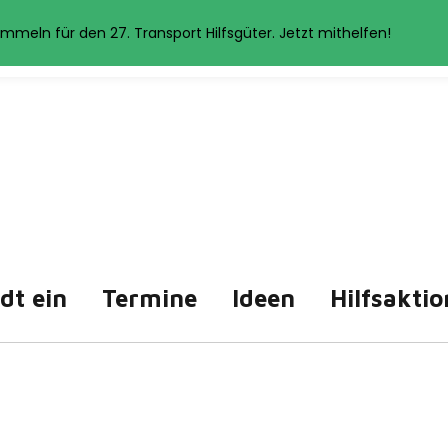
et Cookies. Wenn Sie auf der Seite weitersurfen, stimmen Sie der 
mmeln für den 27. Transport Hilfsgüter. Jetzt mithelfen!
Akzeptieren
Datenschutzerklärung
ädt ein
Termine
Ideen
Hilfsaktio