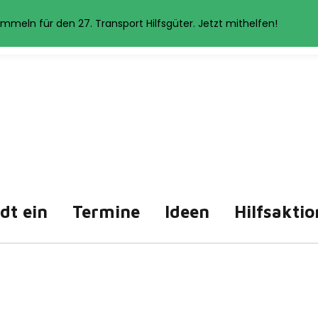
et Cookies. Wenn Sie auf der Seite weitersurfen, stimmen Sie der 
mmeln für den 27. Transport Hilfsgüter. Jetzt mithelfen!
Akzeptieren
Datenschutzerklärung
ädt ein
Termine
Ideen
Hilfsaktio