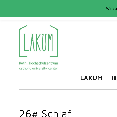
Das LAKUM verwend
Wir sa
LAKUM
l
26# Schlaf