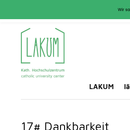
Das LAKUM verwend
Wir sa
LAKUM
l
17# Dankbarkeit