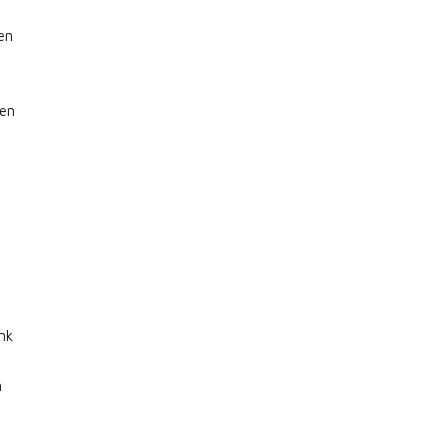
en
hen
nk
n