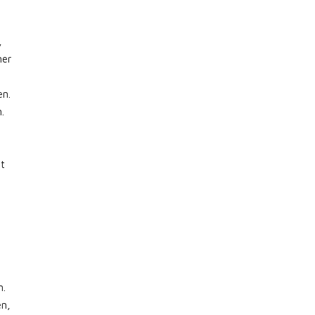
,
ner
en.
.
t
,
n.
en,