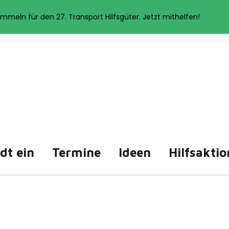
et Cookies. Wenn Sie auf der Seite weitersurfen, stimmen Sie der 
mmeln für den 27. Transport Hilfsgüter. Jetzt mithelfen!
Akzeptieren
Datenschutzerklärung
ädt ein
Termine
Ideen
Hilfsaktio