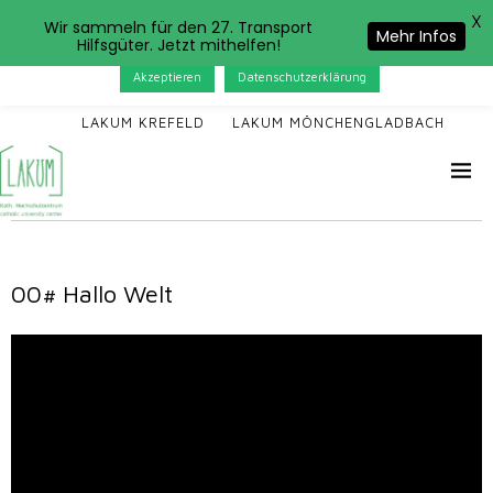
X
Das LAKUM verwendet Cookies. Wenn Sie auf der Seite
Wir sammeln für den 27. Transport
Mehr Infos
Hilfsgüter. Jetzt mithelfen!
weitersurfen, stimmen Sie der Cookie-Nutzung zu.
Akzeptieren
Datenschutzerklärung
LAKUM KREFELD
LAKUM MÖNCHENGLADBACH
00# Hallo Welt